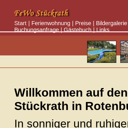
Start
|
Ferienwohnung
|
Preise
|
Bildergalerie
Buchungsanfrage
|
Gästebuch
|
Links
Willkommen auf den 
Stückrath in Rotenb
In sonniger und ruhige